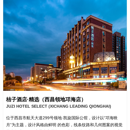
桔⼦酒店·精选（西昌領地邛海店）
JUZI HOTEL SELECT (XICHANG LEADING QIONGHAI)
位于西昌市航天⼤道299号领地·凯旋国际公馆，设计以“邛海映
⽉”为主题，设计⻛格由鲜明 的⾊彩，线条纹路和⼏何图案的视觉